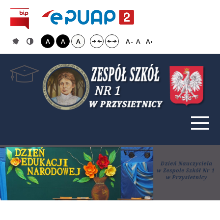
A
A
A
A
A
A
-
+