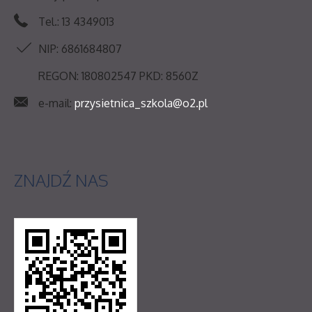
Tel.: 13 4349013
NIP: 6861684807
REGON: 180802547 PKD: 8560Z
e-mail:
przysietnica_szkola@o2.pl
ZNAJDŹ
NAS