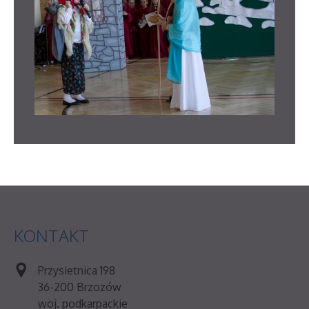
KONTAKT
Przysietnica 198
36-200 Brzozów
woj. podkarpackie