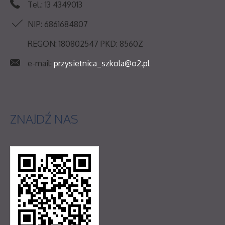
Tel.: 13 4349013
NIP: 6861684807
REGON: 180802547 PKD: 8560Z
e-mail:
przysietnica_szkola@o2.pl
ZNAJDŹ
NAS