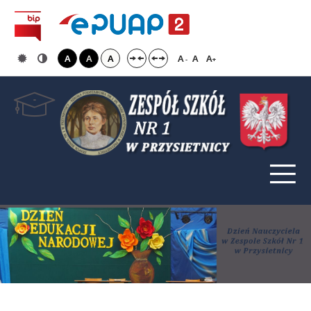
A
A
A
A
A
A
-
+