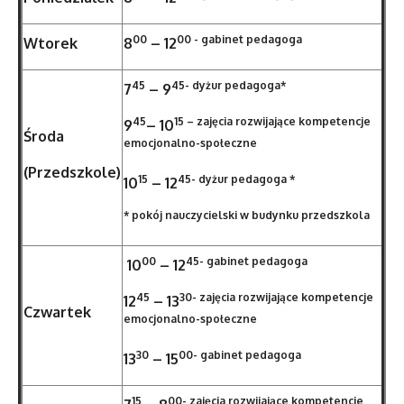
00
00 - gabinet pedagoga
Wtorek
8
–
12
45
45- dyżur pedagoga*
7
–
9
45
15 – zajęcia rozwijające kompetencje
9
–
10
Środa
emocjonalno-społeczne
(Przedszkole)
15
45- dyżur pedagoga *
10
–
12
* pokój nauczycielski w budynku przedszkola
00
45- gabinet pedagoga
10
– 12
45
30- zajęcia rozwijające kompetencje
12
–
13
C
zwartek
emocjonalno-społeczne
30
00- gabinet pedagoga
13
–
15
15
00- zajęcia rozwijające kompetencje