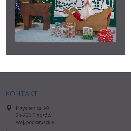
KONTAKT
Przysietnica 198
36-200 Brzozów
woj. podkarpackie