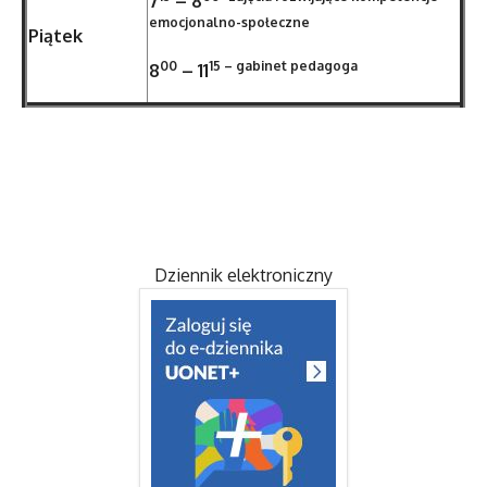
7
–
8
emocjonalno-społeczne
Piątek
00
15 – gabinet pedagoga
8
–
11
Dziennik elektroniczny