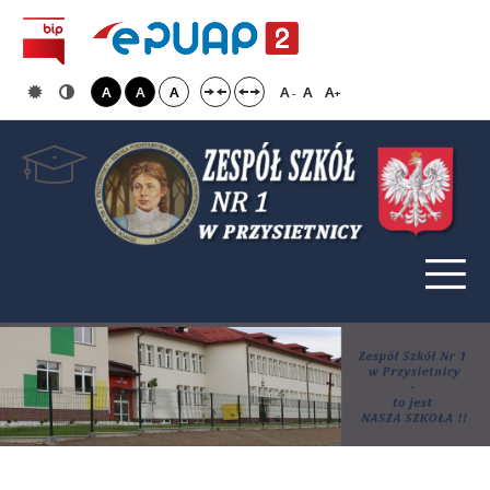
A
A
A
A
A
A
-
+