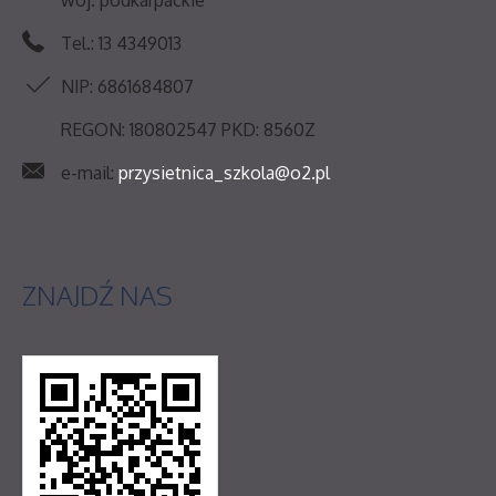
Tel.: 13 4349013
NIP: 6861684807
REGON: 180802547 PKD: 8560Z
e-mail:
przysietnica_szkola@o2.pl
ZNAJDŹ
NAS