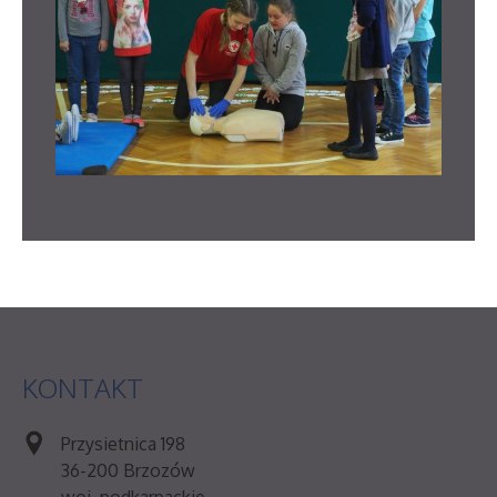
KONTAKT
Przysietnica 198
36-200 Brzozów
woj. podkarpackie