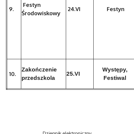
Festyn
9.
24.VI
Festyn
Środowiskowy
Zakończenie
Występy,
10.
25.VI
przedszkola
Festiwal
Dziennik elektroniczny