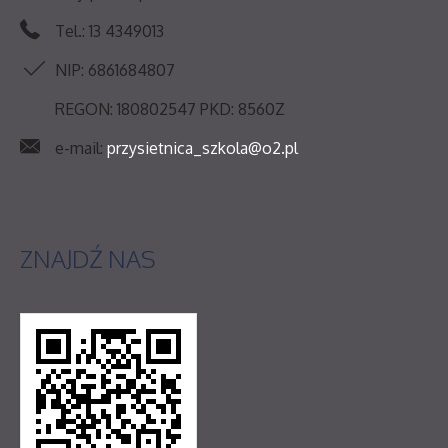
Tel.: 13 4349013
NIP: 6861684807
REGON: 180802547 PKD: 8560Z
e-mail:
przysietnica_szkola@o2.pl
ZNAJDŹ
NAS