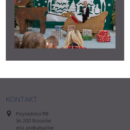
KONTAKT
Przysietnica 198
36-200 Brzozów
woj. podkarpackie