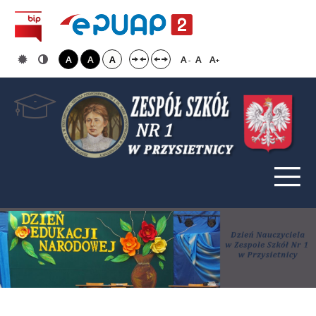
A
A
A
A
A
A
-
+