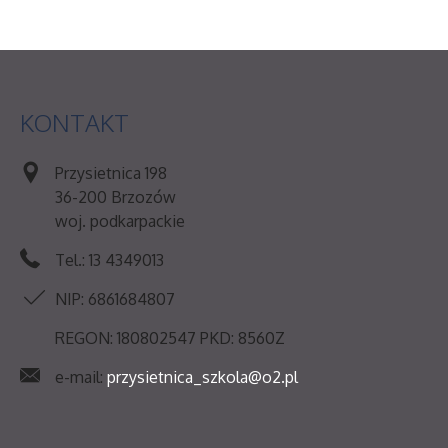
KONTAKT
Przysietnica 198
36-200 Brzozów
woj. podkarpackie
Tel.: 13 4349013
NIP: 6861684807
REGON: 180802547 PKD: 8560Z
e-mail:
przysietnica_szkola@o2.pl