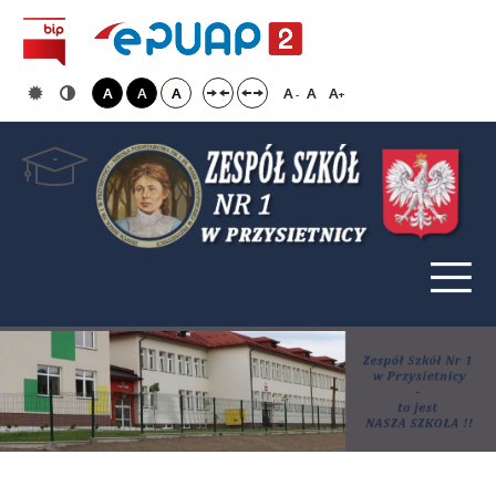
A
A
A
A
A
A
-
+