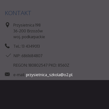
KONTAKT
Przysietnica 198
36-200 Brzozów
woj. podkarpackie
Tel.: 13 4349013
NIP: 6861684807
REGON: 180802547 PKD: 8560Z
e-mail:
przysietnica_szkola@o2.pl