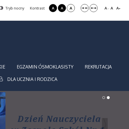
Tryb nocny
Kontrast
A
A
A
A
A
A
-
+
IE
EGZAMIN ÓSMOKLASISTY
REKRUTACJA
DLA UCZNIA I RODZICA