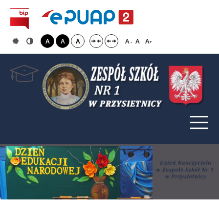
A
A
A
A
A
A
-
+