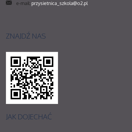
e-mail:
przysietnica_szkola@o2.pl
ZNAJDŹ
NAS
JAK
DOJECHAĆ