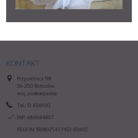
KONTAKT
Przysietnica 198
36-200 Brzozów
woj. podkarpackie
Tel.: 13 4349013
NIP: 6861684807
REGON: 180802547 PKD: 8560Z