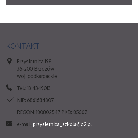
KONTAKT
Przysietnica 198
36-200 Brzozów
woj. podkarpackie
Tel.: 13 4349013
NIP: 6861684807
REGON: 180802547 PKD: 8560Z
e-mail:
przysietnica_szkola@o2.pl