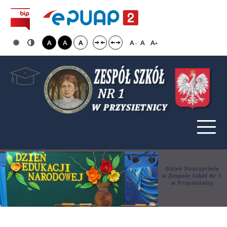
A
A
A
A
A
A
-
+