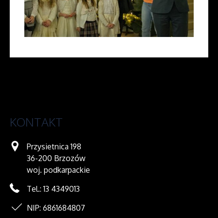
KONTAKT
Przysietnica 198
36-200 Brzozów
woj. podkarpackie
Tel.: 13 4349013
NIP: 6861684807