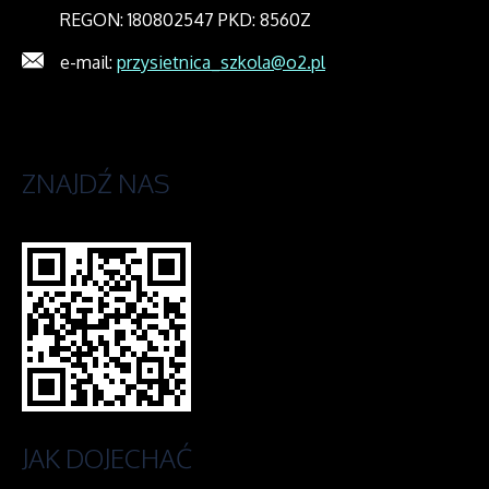
REGON: 180802547 PKD: 8560Z
e-mail:
przysietnica_szkola@o2.pl
ZNAJDŹ
NAS
JAK
DOJECHAĆ