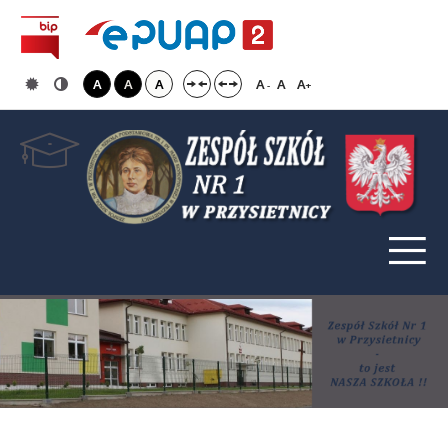
A
A
A
A
A
A
-
+