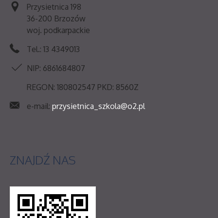
Przysietnica 198
36-200 Brzozów
woj. podkarpackie
Tel.: 13 4349013
NIP: 6861684807
REGON: 180802547 PKD: 8560Z
e-mail:
przysietnica_szkola@o2.pl
ZNAJDŹ
NAS