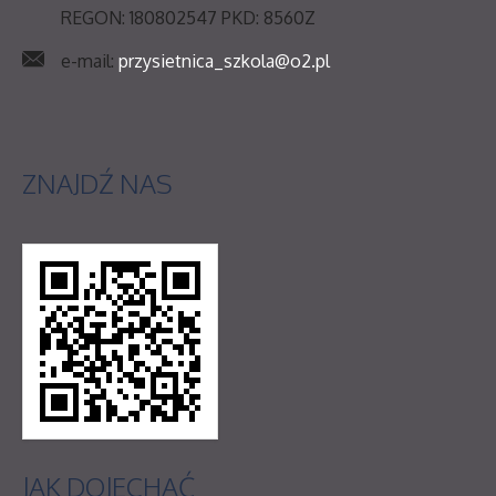
REGON: 180802547 PKD: 8560Z
e-mail:
przysietnica_szkola@o2.pl
ZNAJDŹ
NAS
JAK
DOJECHAĆ