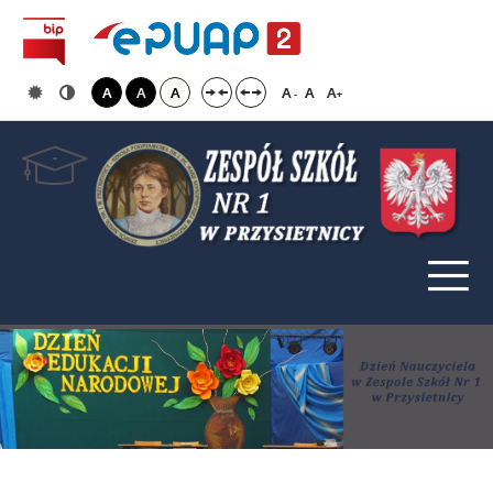
A
A
A
A
A
A
-
+