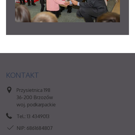
KONTAKT
Przysietnica 198
36-200 Brzozów
woj. podkarpackie
Tel.: 13 4349013
NIP: 6861684807